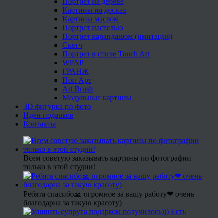
Портрет на дереве
Картины на досках
Картины маслом
Портрет пастелью
Портрет карандашом (имитация)
Скетч
Портрет в стиле Touch Art
WPAP
ГРАНЖ
Поп Арт
Art Brush
Модульные картины
3D фигурка по фото
Идеи подарков
Контакты
Всем советую заказывать картины по фотографии
только в этой студии!
Ребята спасибо🙏 огромное за вашу работу❤ очень
благодарна за такую красоту)